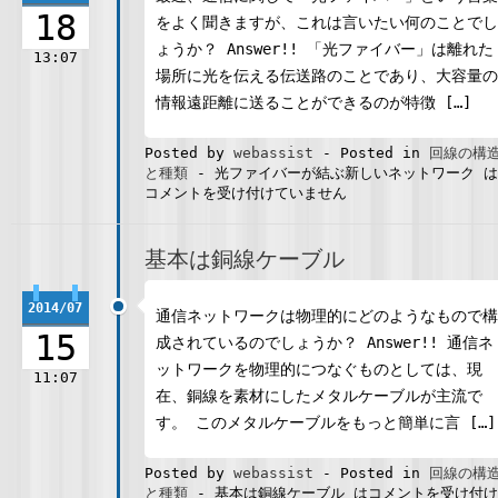
18
をよく聞きますが、これは言いたい何のことでし
ょうか？ Answer!! 「光ファイバー」は離れた
13:07
場所に光を伝える伝送路のことであり、大容量の
情報遠距離に送ることができるのが特徴 […]
Posted by
webassist
-
Posted in
回線の構
と種類
-
光ファイバーが結ぶ新しいネットワーク は
コメントを受け付けていません
基本は銅線ケーブル
2014/07
通信ネットワークは物理的にどのようなもので構
15
成されているのでしょうか？ Answer!! 通信ネ
ットワークを物理的につなぐものとしては、現
11:07
在、銅線を素材にしたメタルケーブルが主流で
す。 このメタルケーブルをもっと簡単に言 […]
Posted by
webassist
-
Posted in
回線の構
と種類
-
基本は銅線ケーブル は
コメントを受け付け