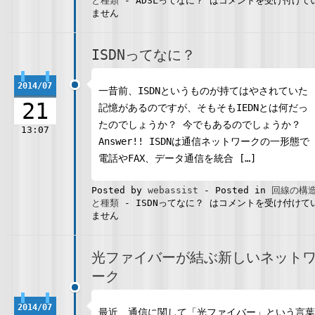
と種類
-
ADSLってなに？ は
コメントを受け付けて
ません
ISDNってなに？
2014/07
一昔前、ISDNというものが持てはやされていた
21
記憶があるのですが、そもそもIEDNとは何だっ
たのでしょうか？ 今でもあるのでしょうか？
13:07
Answer!! ISDNは通信ネットワークの一形態で
電話やFAX、データ通信を統合 […]
Posted by
webassist
-
Posted in
回線の構
と種類
-
ISDNってなに？ は
コメントを受け付けて
ません
光ファイバーが結ぶ新しいネット
ーク
2014/07
最近、通信に関して「光ファイバー」という言葉