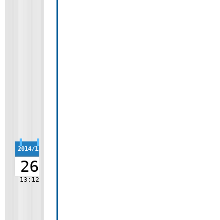
ワ
ー
ク
セ
キ
ュ
リ
テ
ィ
ー
2014/12
最
26
近
、
13:12
ネ
ッ
ト