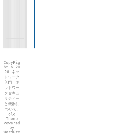
け
て
い
ま
せ
ん
CopyRig
ht © 20
26
ネッ
トワーク
入門｜ネ
ットワー
クセキュ
リティー
と機器に
ついて
.
olo
Theme
Powered
by
WordPre