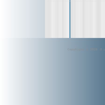
CopyRight © 2026
ネ